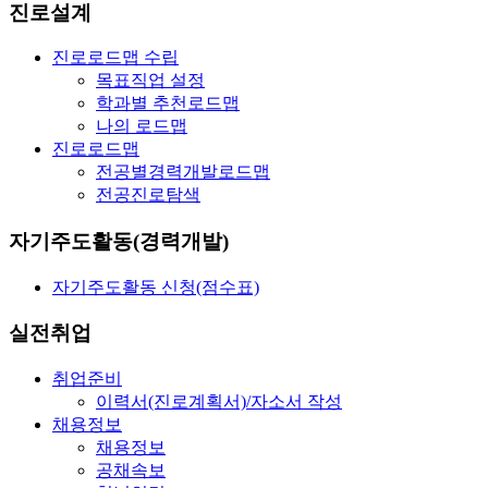
진로설계
진로로드맵 수립
목표직업 설정
학과별 추천로드맵
나의 로드맵
진로로드맵
전공별경력개발로드맵
전공진로탐색
자기주도활동(경력개발)
자기주도활동 신청(점수표)
실전취업
취업준비
이력서(진로계획서)/자소서 작성
채용정보
채용정보
공채속보